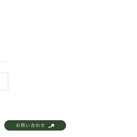
月19日18:00-20:00】自
ロジェクトフォーラム
23「社会変革の原点」〜共
ら始める持続可能な未
お問い合わせ
開催のお知らせ