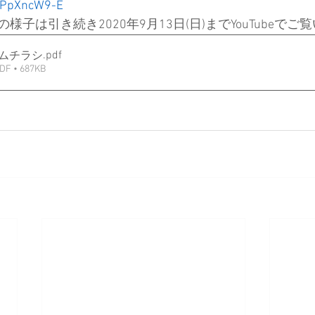
RPpXncW9-E 
様子は引き続き2020年9月13日(日)までYouTubeで
.pdf
ウムチラシ
• 687KB