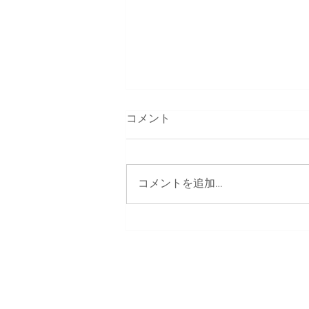
コメント
コメントを追加…
【3月13日18:00-21:00】SSI
基幹プロジェクト自律プロジ
ェクトフォーラム2026「善意
に頼らない支え合いは、暮ら
しの中で設計できるのか」〜