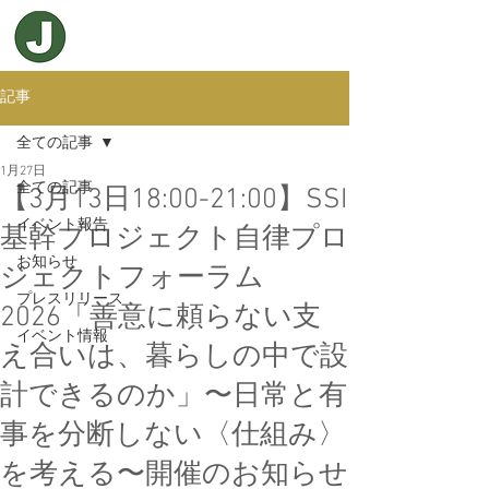
記事
全ての記事
1月27日
全ての記事
【3月13日18:00-21:00】SSI
イベント報告
基幹プロジェクト自律プロ
お知らせ
ジェクトフォーラム
プレスリリース
2026「善意に頼らない支
イベント情報
え合いは、暮らしの中で設
計できるのか」〜日常と有
事を分断しない〈仕組み〉
を考える〜開催のお知らせ