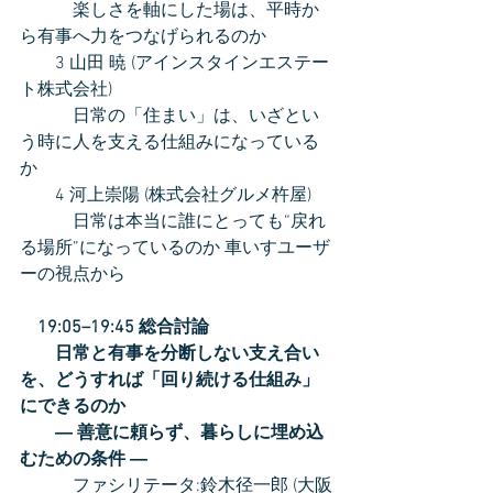
　　　楽しさを軸にした場は、平時か
ら有事へ力をつなげられるのか 
　　3 山田 暁 (アインスタインエステー
ト株式会社)
　　　日常の「住まい」は、いざとい
う時に人を支える仕組みになっている
か 
　　4 河上崇陽 (株式会社グルメ杵屋)
　　　日常は本当に誰にとっても“戻れ
る場所”になっているのか 車いすユーザ
ーの視点から
　19:05–19:45 総合討論
　　日常と有事を分断しない支え合い
を、どうすれば「回り続ける仕組み」
にできるのか 
　　― 善意に頼らず、暮らしに埋め込
むための条件 ―
　　　ファシリテータ:鈴木径一郎 (大阪