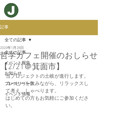
記事
全ての記事
2020年1月28日
全ての記事
哲学カフェ開催のおしらせ
イベント報告
【2/21＠箕面市】
お知らせ
当プロジェクトの土岐が進行します。
コーヒーを飲みながら、リラックスし
プレスリリース
て考え、しゃべります。
イベント情報
はじめての方もお気軽にご参加くださ
い。